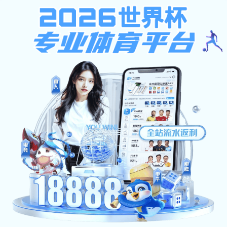
注册入口
qy球友会官网版
—— 比