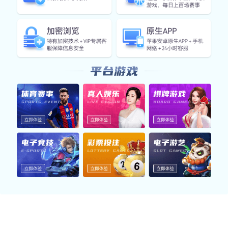
与此同时，多特蒙德在边路进攻方面也展现出了明显
优势，通过快速传递和精准交叉跑动，使得边路突破
成为常见战术，令对手难以防范。这样的战术布局使
得他们在进攻端始终保持活力，也让比赛充满变数。
2、多特蒙德存在的问题
尽管多特蒙德具备明显优势，但他们也并非没有短
板。在一些关键比赛中，多特蒙德往往因为缺乏稳定
性而导致结果不如预期。例如，球队在领先情况下容
易出现松懈现象，给对手反超机会。此外，在面对密
集防守的时候，他们往往显得束手无策，缺乏打破僵
局的方法。
另外，由于年轻球员居多，队伍整体经验不足也是一
个不可忽视的问题。在紧张激烈的大型赛事中，这些