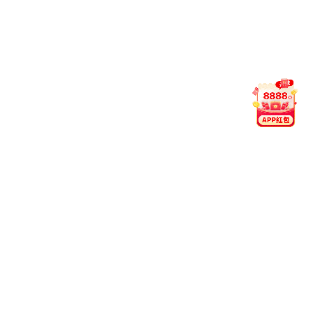
流。同时，可以通过观看以往球队比赛录像，提高自
己对于战术安排及执行细节上的理解。此外，与教练
沟通个人发展目标，也是非常重要的一环，可以帮助
他明确方向，从而更快融入团队氛围。
同时，他还可以向那些经验丰富且实力强劲的老将学
习，如罗伊斯等人。从他们身上汲取经验，不仅能提
升自身技能，也能更快掌握职业生涯发展的窍门。通
过这种方式，他将在场上表现更加自信，并逐步成为
关键人物之一。
最后，要持续关注自身心理调节，通过积极心态来应
对外界压力。同时，应学会接受失败与挫折，因为这
是成长过程中的必经之路。只要保持良好的心态，相
信他的未来定会光明灿烂，无愧于“未来之星”的美