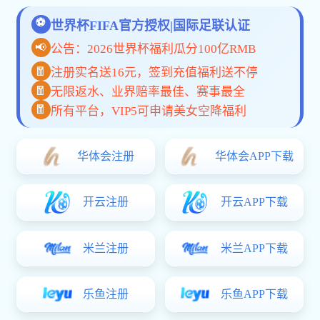
赛数据从这里开始
覆盖实时赛事、专业数据、高清视频，
qy球友会
官网版APP
与网页版为您提供便捷的体育服务。
APP下载
网页版入口
首页
/
体育新闻
/ 正文
2026-06-02 23:05
45 次阅读
科瓦奇分析多特优势与不足贝林汉姆需进