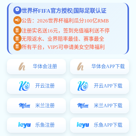
赛数据从这里开始
覆盖实时赛事、专业数据、高清视频，
qy球友会
官网版APP
与网页版为您提供便捷的体育服务。
APP下载
网页版入口
首页
/
体育新闻
/ 正文
2026-06-21 16:50
44 次阅读
常规赛第十二轮新疆伊力特遭遇浙江方兴