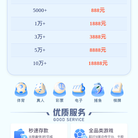
裁判在比赛中扮演着至关重要的角色，他们不仅是公
正执法者，也是比赛氛围的营造者。杨瀚森在比赛中
展现出的高水平技术及良好体育道德，使得裁判能够
认真评估并给予肯定。在这个过程中，裁判不仅关注
比分，更注重选手之间的互动和竞技状态。
此外，裁判通过竖大拇指这一简单而有效的方式，将
对运动员表现的认可直观地传递出来。这种非语言沟
通方式让运动员感受到来自权威人士的鼓励，从而激
发他们进一步提升自己的动力。作为比赛的重要参与
者，裁判以身作则，通过赞美和认可影响众多运动
员。
与此同时，良好的裁判行为也能促使整个赛事更加公