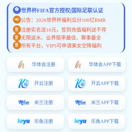
赛数据从这里开始
覆盖实时赛事、专业数据、高清视频，
qy球友会
官网版APP
与网页版为您提供便捷的体育服务。
APP下载
网页版入口
首页
/
体育新闻
/ 正文
2026-06-08 00:32
35 次阅读
裁判赞赏杨瀚森表现出色赛后竖大拇指传