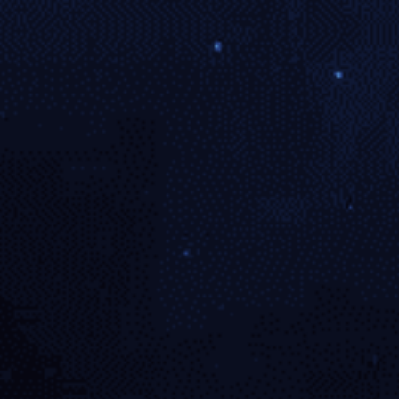
2022 年度金牌平台
以综合服务表现获东南亚行业组织高度认可。