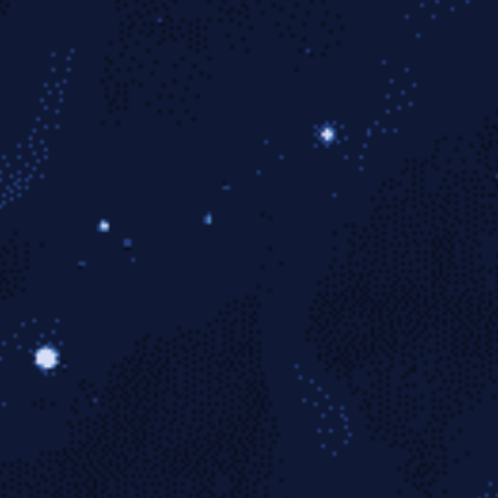
。
排查。
直观。
错过。
好。