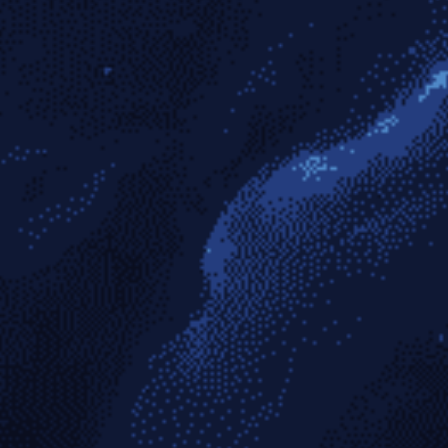
。
(中国)官方网站 将继续围绕用户需求迭代优化，为每一次体育观赛体验提
qy球友会官网版App功能亮
级掌上观赛体验，随时随地了解赛事进程，畅享便捷操作与实时
实时比分&赛程