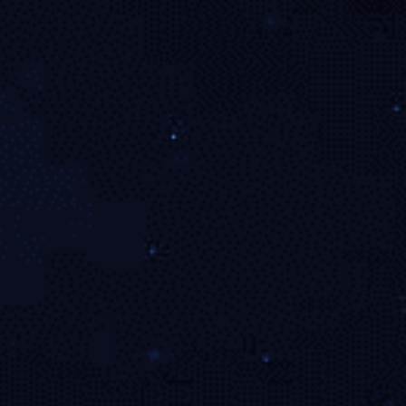
行业推荐品牌
qy球友会(中国)官方网站 曾被多家行业媒体列入年
度推荐名单。