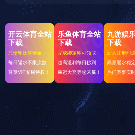
2023年12月20日 · App v5.4.0
世界杯期间数据展示全面提速
升级数据缓存方案，应对多场赛事同时加载时
对球员动态与进球动画进行了流畅度优化，适
新增“精彩回看”模块，重点赛事集锦支持一键
2023年11月2日 · App v5.3.6
电竞赛事专属页上线，强化交互体验
增设“战队动态”区块，涵盖近期赛程与战力变
适配旧机型夜间模式，解决字体样式兼容问题
整体响应速度提升，页面切换更为顺滑。
2023年9月15日 · App v5.3.2