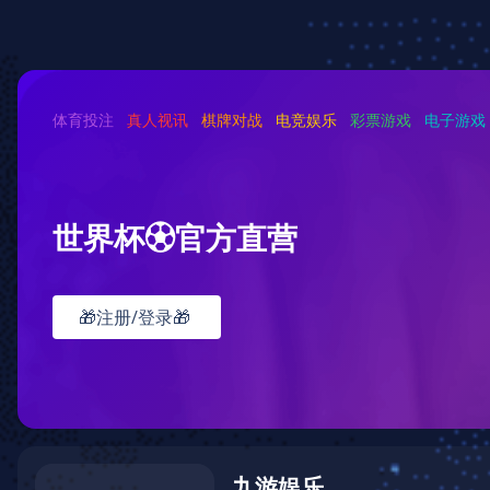
立即下载 qy球友会官网版
集实时比分、深度分析、社群互动于一体，qy球友
全场景赛事体验入口。
App Store 下载
Google Play 获取