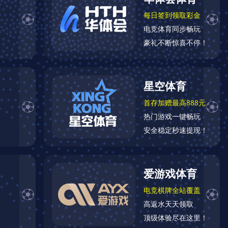
防线，更不断优化每一个安全细节
日志