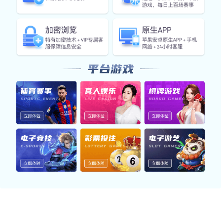
吁更广泛地关注球场设施问题，希望能够通过改善运
动场馆条件来降低类似事故发生率，从而保护每一位
球员的健康。
2、运动场地安全的重要性
随着篮球活动日益普及，运动场地的安全性显得尤为
重要。东契奇提到，许多体育馆或训练场所并未进行
充分检查和维护，这可能会给运动员带来不可逆转的
伤害。他希望相关部门能够重视这一问题，加强对体
育设施的管理和检修，提高广大球员在赛季中的安全
保障。
例如，有些地方因为长期使用而出现老化现象，地板
不平整或者存在其他隐患，这不仅影响比赛质量，更
直接威胁到球员的人身安全。因此，各大俱乐部应当